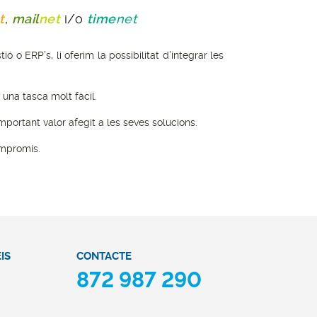
t
,
mail
net
i/o
time
net
 ERP’s, li oferim la possibilitat d’integrar les
una tasca molt fàcil.
mportant valor afegit a les seves solucions.
ompromís.
CAT
872 987 290
nt)
FORMACIÓ
CONTACTE
IS
CONTACTE
872 987 290