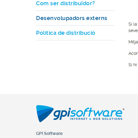
Com ser distribuïdor?
Desenvolupadors externs
Si l
seve
Política de distribució
Mitj
Acon
Si h
PRODUCTE
GPI Software