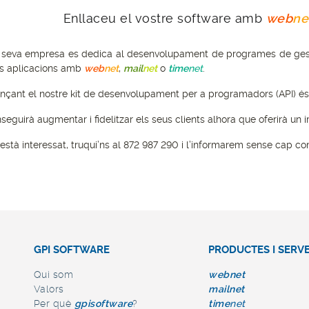
Enllaceu el vostre software amb
web
ne
a seva empresa es dedica al desenvolupament de programes de gestió o
s aplicacions amb
web
net
,
mail
net
o
time
net
.
ançant el nostre kit de desenvolupament per a programadors (API) és 
seguirà augmentar i fidelitzar els seus clients alhora que oferirà un i
i està interessat, truqui’ns al 872 987 290 i l’informarem sense cap c
AJUDA ONLINE
(curre
S
SERVEIS
EMPRESA
DISTRIBUÏDORS
GPI SOFTWARE
PRODUCTES I SERVE
Qui som
web
net
Valors
mail
net
Per què
gpi
software
?
time
net