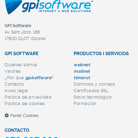
GPI Software
Av. Sant Jordi, 168
17800 OLOT (Girona)
GPI SOFTWARE
PRODUCTOS I SERVICIOS
Quienes somos
web
net
Valores
mail
net
¿Por qué
gpi
software
?
time
net
Contacto
Dominios y correos
Aviso legal
Certificados SSL
Política de privacidad
Socio tecnológico
Política de cookies
Formación
Panel Cookies
CONTACTO