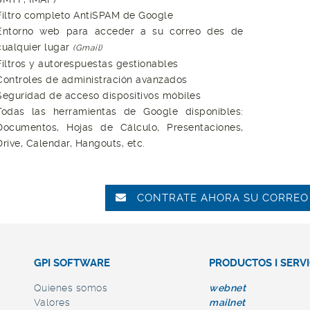
Filtro completo AntiSPAM de Google
Entorno web para acceder a su correo des de
cualquier lugar
(Gmail)
Filtros y autorespuestas gestionables
Controles de administración avanzados
Seguridad de acceso dispositivos móbiles
Todas las herramientas de Google disponibles:
Documentos, Hojas de Cálculo, Presentaciones,
Drive, Calendar, Hangouts, etc.
CONTRATE AHORA SU CORREO
AYUDA ONLINE
GPI SOFTWARE
PRODUCTOS I SERVI
ent)
SERVICIOS
Quienes somos
EMPRESA
DISTRIBUIDORES
web
net
Valores
mail
net