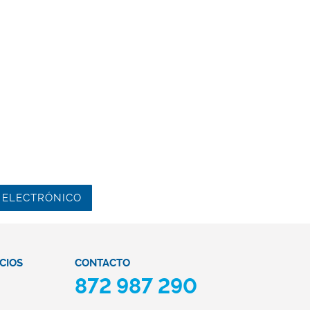
 ELECTRÓNICO
CAT
872 987 290
CIOS
CONTACTO
872 987 290
FORMACIÓN
CONTACTO