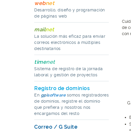
web
net
Desarrollo, diseño y programación
de páginas web
Cuid
de c
mail
net
con 
La solución más eficaz para enviar
correos electrónicos a múltiples
destinatarios
time
net
Sistema de registro de la jornada
laboral y gestión de proyectos
Registro de dominios
En
gpi
software
somos registradores
de dominios, registre el dominio
G
que prefiera y nosotros nos
encargamos del resto
Correo / G Suite