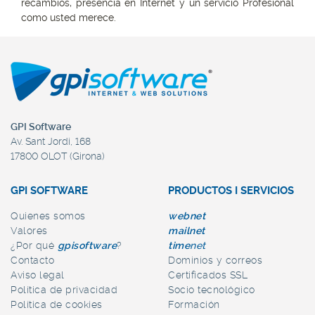
recambios, presencia en Internet y un servicio Profesional
como usted merece.
GPI Software
Av. Sant Jordi, 168
17800 OLOT (Girona)
GPI SOFTWARE
PRODUCTOS I SERVICIOS
Quienes somos
web
net
Valores
mail
net
¿Por qué
gpi
software
?
time
net
Contacto
Dominios y correos
Aviso legal
Certificados SSL
Política de privacidad
Socio tecnológico
Política de cookies
Formación