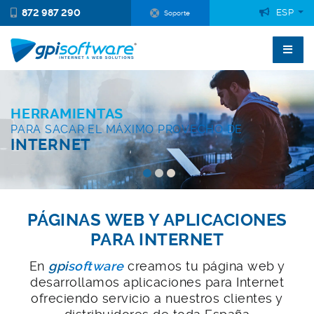
872 987 290
ESP
Soporte
HERRAMIENTAS
PÁGINAS WEB
PARA SACAR EL MÁXIMO PROVECHO DE
Y APLICACIONES PARA
INTERNET
INTERNET
PÁGINAS WEB Y APLICACIONES
PARA INTERNET
En
gpi
software
creamos tu página web y
desarrollamos aplicaciones para Internet
ofreciendo servicio a nuestros clientes y