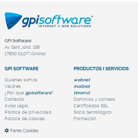
GPI Software
Av. Sant Jordi, 168
17800 OLOT (Girona)
GPI SOFTWARE
PRODUCTOS I SERVICIOS
Quienes somos
web
net
Valores
mail
net
¿Por qué
gpi
software
?
time
net
Contacto
Dominios y correos
Aviso legal
Certificados SSL
Política de privacidad
Socio tecnológico
Política de cookies
Formación
Panel Cookies